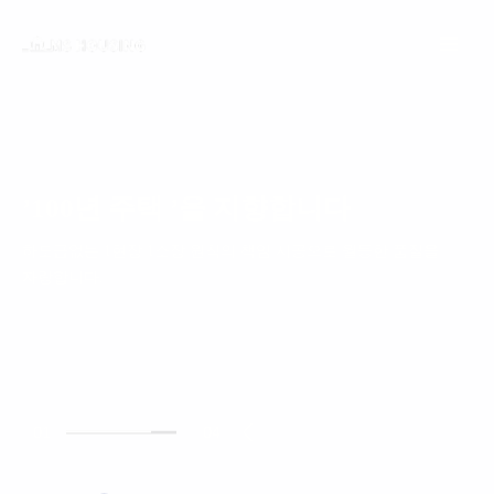
콘텐츠로
Main
건너뛰기
Menu
’100년 주택 ’을 지향합니다
하도급없는 1현장 1소장 원칙의 책임 시공으로 월등한 품질을
자랑합니다.
01
04